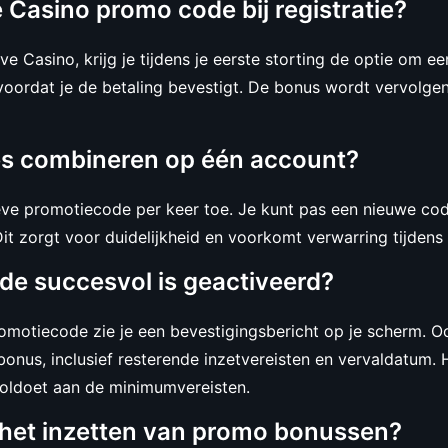
Casino promo code bij registratie?
 Casino, krijg je tijdens je eerste storting de optie om e
ordat je de betaling bevestigt. De bonus wordt vervolge
es combineren op één account?
eve promotiecode per keer toe. Je kunt pas een nieuwe cod
Dit zorgt voor duidelijkheid en voorkomt verwarring tijden
de succesvol is geactiveerd?
motiecode zie je een bevestigingsbericht op je scherm. Oo
bonus, inclusief resterende inzetvereisten en vervaldatum. 
 voldoet aan de minimumvereisten.
 het inzetten van promo bonussen?