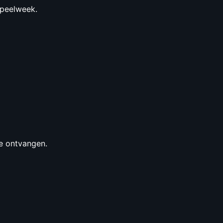
speelweek.
e ontvangen.