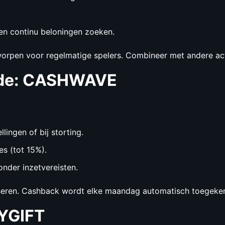
n en continu beloningen zoeken.
rpen voor regelmatige spelers. Combineer met andere ac
ode: CASHWAVE
ingen of bij storting.
es (tot 15%).
nder inzetvereisten.
liseren. Cashback wordt elke maandag automatisch toegeke
YGIFT