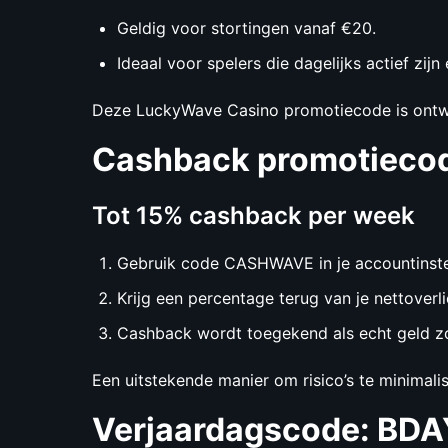
Geldig voor stortingen vanaf €20.
Ideaal voor spelers die dagelijks actief zij
Deze LuckyWave Casino promotiecode is ontwo
Cashback promotiec
Tot 15% cashback per week
Gebruik code CASHWAVE in je accountinstell
Krijg een percentage terug van je nettoverli
Cashback wordt toegekend als echt geld zo
Een uitstekende manier om risico’s te minima
Verjaardagscode: BDA