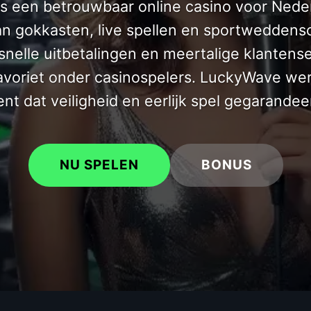
s een betrouwbaar online casino voor Neder
n gokkasten, live spellen en sportweddens
nelle uitbetalingen en meertalige klantense
favoriet onder casinospelers. LuckyWave werk
nt dat veiligheid en eerlijk spel gegarandeer
NU SPELEN
BONUS