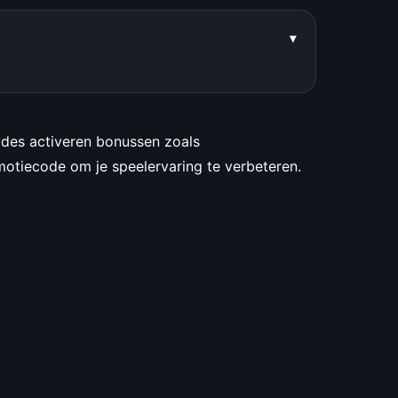
▾
des activeren bonussen zoals
tiecode om je speelervaring te verbeteren.